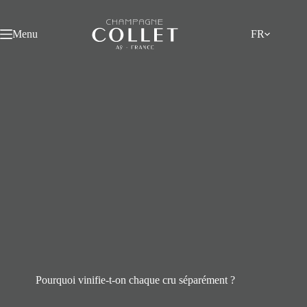
Passer
au
contenu
Menu
FR
Pourquoi vinifie-t-on chaque cru séparément ?